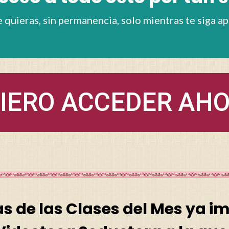
 quieras, sin permanencia, solo mientras te siga a
UIERO ACCEDER AHO
s de las Clases del Mes ya im