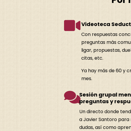
Por 

Videoteca Seduc
Con respuestas concr
preguntas más comu
ligar, propuestas, due
citas, etc.
Ya hay más de 60 y 
mes.

Sesión grupal men
preguntas y respu
Un directo donde ten
a Javier Santoro para 
dudas, así como apre