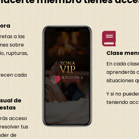
hacerte miembro tienes acce
tora

etas a las
nes sobre
Clase mens
lo, rupturas,
En cada clase
aprenderás cl
crecen cada
situaciones q
Y si no puede
sual de
teniendo acc
estas
drás acceso
resolver tus
nder de