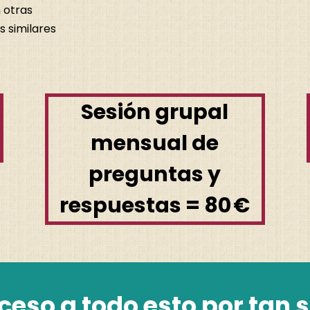
 otras
s similares
Sesión grupal
mensual de
preguntas y
respuestas
= 80 €
ceso a todo esto por tan s