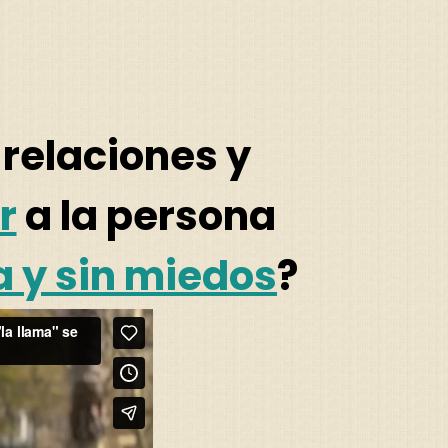
 relaciones y
r
a la persona
a y sin miedos
?