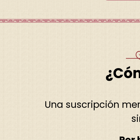
¿Cóm
Una suscripción men
s