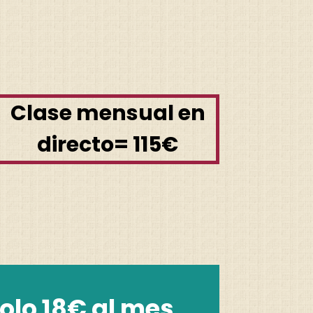
Clase mensual en
directo
= 115
€
olo 18€ al mes